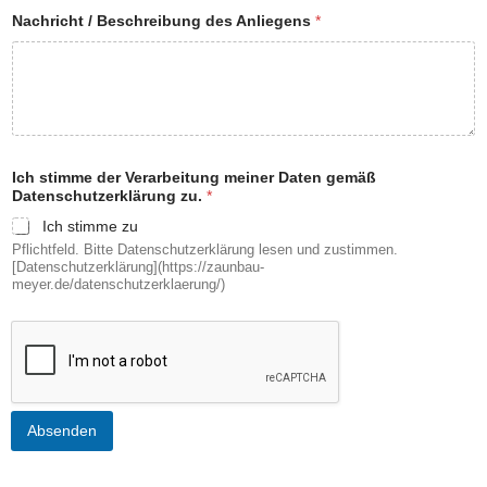
u
Nachricht / Beschreibung des Anliegens
*
n
g
N
a
c
h
n
a
Ich stimme der Verarbeitung meiner Daten gemäß
m
Datenschutzerklärung zu.
*
e
Ich stimme zu
Pflichtfeld. Bitte Datenschutzerklärung lesen und zustimmen.
[Datenschutzerklärung](https://zaunbau-
meyer.de/datenschutzerklaerung/)
Absenden