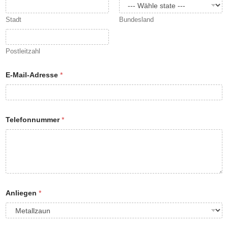
Stadt
Bundesland
Postleitzahl
E-Mail-Adresse
*
D
Telefonnummer
*
a
t
e
n
V
e
r
a
r
Anliegen
*
b
e
i
t